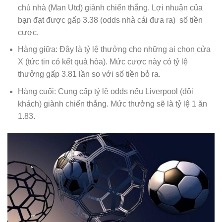
chủ nhà (Man Utd) giành chiến thắng. Lợi nhuận của
bạn đạt được gấp 3.38 (odds nhà cái đưa ra) số tiền
cược.
Hàng giữa: Đây là tỷ lệ thưởng cho những ai chọn cửa
X (tức tin có kết quả hòa). Mức cược này có tỷ lệ
thưởng gấp 3.81 lần so với số tiền bỏ ra.
Hàng cuối: Cung cấp tỷ lệ odds nếu Liverpool (đội
khách) giành chiến thắng. Mức thưởng sẽ là tỷ lệ 1 ăn
1.83.