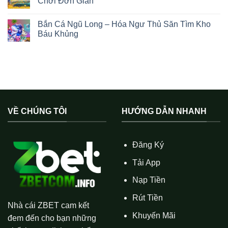
Chơi Đơn Giản
Bắn Cá Ngũ Long – Hóa Ngư Thủ Săn Tìm Kho
Báu Khủng
VỀ CHÚNG TÔI
HƯỚNG DẪN NHANH
Đăng Ký
Tải App
Nạp Tiền
Rút Tiền
Nhà cái
ZBET
cam kết
Khuyến Mãi
đem đến cho bạn những