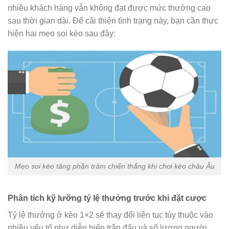
nhiều khách hàng vẫn không đạt được mức thưởng cao
sau thời gian dài. Để cải thiện tình trạng này, bạn cần thực
hiện hai mẹo soi kèo sau đây:
Mẹo soi kèo tăng phần trăm chiến thắng khi chơi kèo châu Âu
Phân tích kỹ lưỡng tỷ lệ thưởng trước khi đặt cược
Tỷ lệ thưởng ở kèo 1×2 sẽ thay đổi liên tục tùy thuộc vào
nhiều yếu tố như diễn biến trận đấu và số lượng người