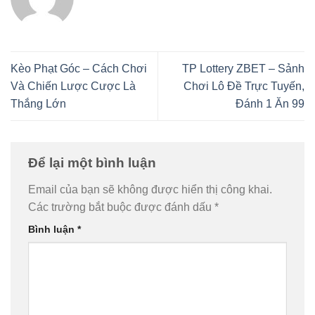
Kèo Phạt Góc – Cách Chơi
TP Lottery ZBET – Sảnh
Và Chiến Lược Cược Là
Chơi Lô Đề Trực Tuyến,
Thắng Lớn
Đánh 1 Ăn 99
Để lại một bình luận
Email của bạn sẽ không được hiển thị công khai.
Các trường bắt buộc được đánh dấu
*
Bình luận
*