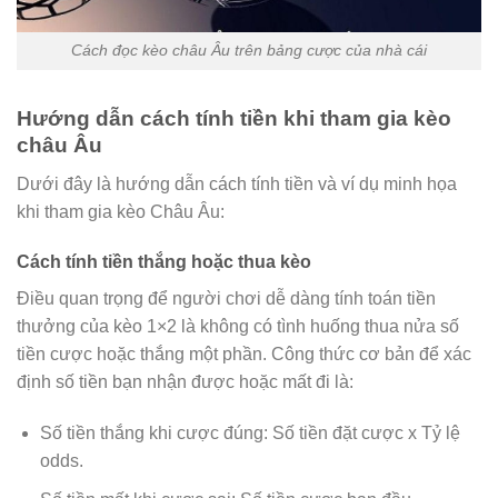
Cách đọc kèo châu Âu trên bảng cược của nhà cái
Hướng dẫn cách tính tiền khi tham gia kèo
châu Âu
Dưới đây là hướng dẫn cách tính tiền và ví dụ minh họa
khi tham gia kèo Châu Âu:
Cách tính tiền thắng hoặc thua kèo
Điều quan trọng để người chơi dễ dàng tính toán tiền
thưởng của kèo 1×2 là không có tình huống thua nửa số
tiền cược hoặc thắng một phần. Công thức cơ bản để xác
định số tiền bạn nhận được hoặc mất đi là:
Số tiền thắng khi cược đúng: Số tiền đặt cược x Tỷ lệ
odds.