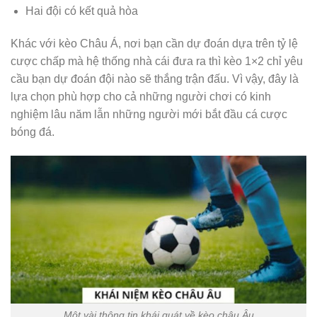
Hai đội có kết quả hòa
Khác với kèo Châu Á, nơi bạn cần dự đoán dựa trên tỷ lệ
cược chấp mà hệ thống nhà cái đưa ra thì kèo 1×2 chỉ yêu
cầu bạn dự đoán đội nào sẽ thắng trận đấu. Vì vậy, đây là
lựa chọn phù hợp cho cả những người chơi có kinh
nghiệm lâu năm lẫn những người mới bắt đầu cá cược
bóng đá.
Một vài thông tin khái quát về kèo châu Âu